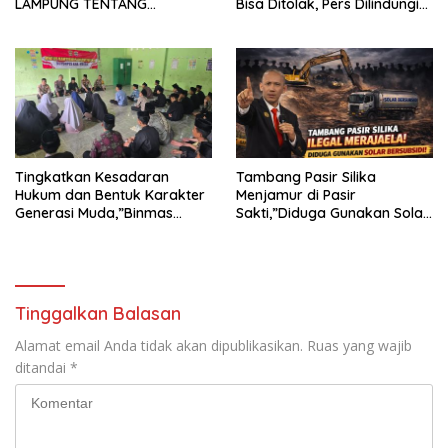
LAMPUNG TENTANG
Bisa Ditolak, Pers Dilindungi
KECAMAN ATAS TINDAKAN
Undang-Undang
INTIMIDASI DAN KEKERASAN
TERHADAP JURNALIS DI
PENGADILAN NEGERI
TANJUNG KARANG.
Tingkatkan Kesadaran
Tambang Pasir Silika
Hukum dan Bentuk Karakter
Menjamur di Pasir
Generasi Muda,”Binmas
Sakti,”Diduga Gunakan Solar
Polres Mesuji Adakan
Bersubsidi, Ketua DPC PPWI
Sosialisasi di Ponpes Daar Al
Lamtim Angkat Bicara.
fikri
Tinggalkan Balasan
Alamat email Anda tidak akan dipublikasikan.
Ruas yang wajib
ditandai
*