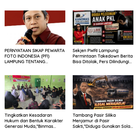
PERNYATAAN SIKAP PEWARTA
Sekjen PWRI Lampung:
FOTO INDONESIA (PFI)
Permintaan Takedown Berita
LAMPUNG TENTANG
Bisa Ditolak, Pers Dilindungi
KECAMAN ATAS TINDAKAN
Undang-Undang
INTIMIDASI DAN KEKERASAN
TERHADAP JURNALIS DI
PENGADILAN NEGERI
TANJUNG KARANG.
Tingkatkan Kesadaran
Tambang Pasir Silika
Hukum dan Bentuk Karakter
Menjamur di Pasir
Generasi Muda,”Binmas
Sakti,”Diduga Gunakan Solar
Polres Mesuji Adakan
Bersubsidi, Ketua DPC PPWI
Sosialisasi di Ponpes Daar Al
Lamtim Angkat Bicara.