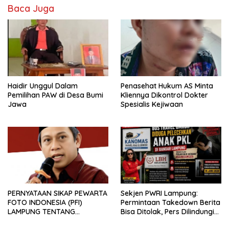
Baca Juga
Haidir Unggul Dalam
Penasehat Hukum AS Minta
Pemilihan PAW di Desa Bumi
Kliennya Dikontrol Dokter
Jawa
Spesialis Kejiwaan
PERNYATAAN SIKAP PEWARTA
Sekjen PWRI Lampung:
FOTO INDONESIA (PFI)
Permintaan Takedown Berita
LAMPUNG TENTANG
Bisa Ditolak, Pers Dilindungi
KECAMAN ATAS TINDAKAN
Undang-Undang