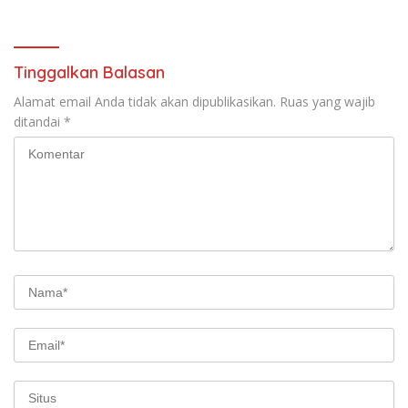
Sosialisasi di Ponpes Daar Al
Lamtim Angkat Bicara.
fikri
Tinggalkan Balasan
Alamat email Anda tidak akan dipublikasikan.
Ruas yang wajib
ditandai
*