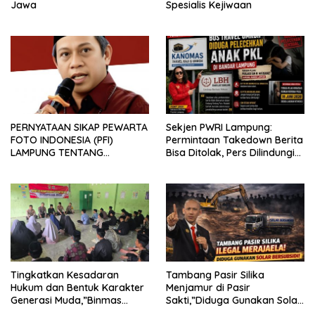
Jawa
Spesialis Kejiwaan
PERNYATAAN SIKAP PEWARTA
Sekjen PWRI Lampung:
FOTO INDONESIA (PFI)
Permintaan Takedown Berita
LAMPUNG TENTANG
Bisa Ditolak, Pers Dilindungi
KECAMAN ATAS TINDAKAN
Undang-Undang
INTIMIDASI DAN KEKERASAN
TERHADAP JURNALIS DI
PENGADILAN NEGERI
TANJUNG KARANG.
Tingkatkan Kesadaran
Tambang Pasir Silika
Hukum dan Bentuk Karakter
Menjamur di Pasir
Generasi Muda,”Binmas
Sakti,”Diduga Gunakan Solar
Polres Mesuji Adakan
Bersubsidi, Ketua DPC PPWI