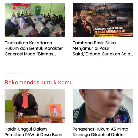
INTIMIDASI DAN KEKERASAN
TERHADAP JURNALIS DI
PENGADILAN NEGERI
TANJUNG KARANG.
Tingkatkan Kesadaran
Tambang Pasir Silika
Hukum dan Bentuk Karakter
Menjamur di Pasir
Generasi Muda,”Binmas
Sakti,”Diduga Gunakan Solar
Polres Mesuji Adakan
Bersubsidi, Ketua DPC PPWI
Sosialisasi di Ponpes Daar Al
Lamtim Angkat Bicara.
fikri
Rekomendasi untuk kamu
Haidir Unggul Dalam
Penasehat Hukum AS Minta
Pemilihan PAW di Desa Bumi
Kliennya Dikontrol Dokter