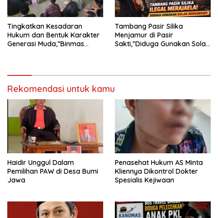
Tingkatkan Kesadaran
Tambang Pasir Silika
Hukum dan Bentuk Karakter
Menjamur di Pasir
Generasi Muda,”Binmas
Sakti,”Diduga Gunakan Solar
Polres Mesuji Adakan
Bersubsidi, Ketua DPC PPWI
Sosialisasi di Ponpes Daar Al
Lamtim Angkat Bicara.
fikri
Rekomendasi untuk kamu
Haidir Unggul Dalam
Penasehat Hukum AS Minta
Pemilihan PAW di Desa Bumi
Kliennya Dikontrol Dokter
Jawa
Spesialis Kejiwaan