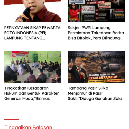
PERNYATAAN SIKAP PEWARTA
Sekjen PWRI Lampung:
FOTO INDONESIA (PFI)
Permintaan Takedown Berita
LAMPUNG TENTANG
Bisa Ditolak, Pers Dilindungi
KECAMAN ATAS TINDAKAN
Undang-Undang
INTIMIDASI DAN KEKERASAN
TERHADAP JURNALIS DI
PENGADILAN NEGERI
TANJUNG KARANG.
Tingkatkan Kesadaran
Tambang Pasir Silika
Hukum dan Bentuk Karakter
Menjamur di Pasir
Generasi Muda,”Binmas
Sakti,”Diduga Gunakan Solar
Polres Mesuji Adakan
Bersubsidi, Ketua DPC PPWI
Sosialisasi di Ponpes Daar Al
Lamtim Angkat Bicara.
fikri
Tinggalkan Balasan