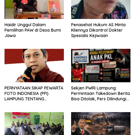
Haidir Unggul Dalam
Penasehat Hukum AS Minta
Pemilihan PAW di Desa Bumi
Kliennya Dikontrol Dokter
Jawa
Spesialis Kejiwaan
PERNYATAAN SIKAP PEWARTA
Sekjen PWRI Lampung:
FOTO INDONESIA (PFI)
Permintaan Takedown Berita
LAMPUNG TENTANG
Bisa Ditolak, Pers Dilindungi
KECAMAN ATAS TINDAKAN
Undang-Undang
INTIMIDASI DAN KEKERASAN
TERHADAP JURNALIS DI
PENGADILAN NEGERI
TANJUNG KARANG.