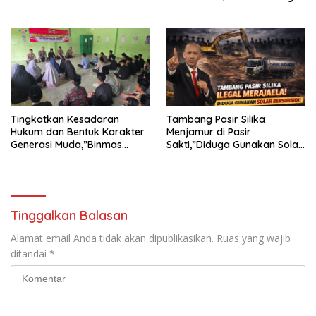
KECAMAN ATAS TINDAKAN
Undang-Undang
INTIMIDASI DAN KEKERASAN
TERHADAP JURNALIS DI
PENGADILAN NEGERI
TANJUNG KARANG.
Tingkatkan Kesadaran
Tambang Pasir Silika
Hukum dan Bentuk Karakter
Menjamur di Pasir
Generasi Muda,”Binmas
Sakti,”Diduga Gunakan Solar
Polres Mesuji Adakan
Bersubsidi, Ketua DPC PPWI
Sosialisasi di Ponpes Daar Al
Lamtim Angkat Bicara.
fikri
Tinggalkan Balasan
Alamat email Anda tidak akan dipublikasikan.
Ruas yang wajib
ditandai
*