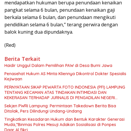
mendapatkan hukuman berupa penundaan kenaikan
pangkat selama 6 bulan, penundaan kenaikan gaji
berkala selama 6 bulan, dan penundaan mengikuti
pendidikan selama 6 bulan,” terang perwira dengan
balok kuning dua dipundaknya.
(Red)
Berita Terkait
Haidir Unggul Dalam Pemilihan PAW di Desa Bumi Jawa
Penasehat Hukum AS Minta Kliennya Dikontrol Dokter Spesialis
Kejiwaan
PERNYATAAN SIKAP PEWARTA FOTO INDONESIA (PFI) LAMPUNG
TENTANG KECAMAN ATAS TINDAKAN INTIMIDASI DAN
KEKERASAN TERHADAP JURNALIS DI PENGADILAN NEGERI
TANJUNG KARANG.
Sekjen PWRI Lampung: Permintaan Takedown Berita Bisa
Ditolak, Pers Dilindungi Undang-Undang
Tingkatkan Kesadaran Hukum dan Bentuk Karakter Generasi
Muda,”Binmas Polres Mesuji Adakan Sosialisasi di Ponpes
Daar Al fikri