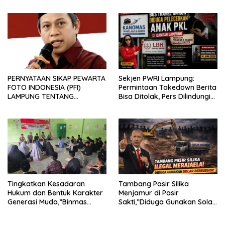
PERNYATAAN SIKAP PEWARTA
Sekjen PWRI Lampung:
FOTO INDONESIA (PFI)
Permintaan Takedown Berita
LAMPUNG TENTANG
Bisa Ditolak, Pers Dilindungi
KECAMAN ATAS TINDAKAN
Undang-Undang
INTIMIDASI DAN KEKERASAN
TERHADAP JURNALIS DI
PENGADILAN NEGERI
TANJUNG KARANG.
Tingkatkan Kesadaran
Tambang Pasir Silika
Hukum dan Bentuk Karakter
Menjamur di Pasir
Generasi Muda,”Binmas
Sakti,”Diduga Gunakan Solar
Polres Mesuji Adakan
Bersubsidi, Ketua DPC PPWI
Sosialisasi di Ponpes Daar Al
Lamtim Angkat Bicara.