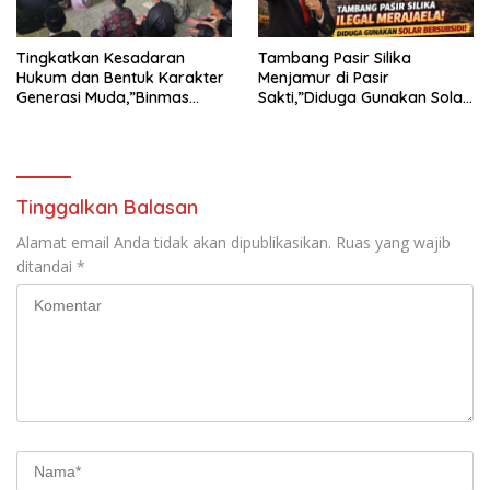
Tingkatkan Kesadaran
Tambang Pasir Silika
Hukum dan Bentuk Karakter
Menjamur di Pasir
Generasi Muda,”Binmas
Sakti,”Diduga Gunakan Solar
Polres Mesuji Adakan
Bersubsidi, Ketua DPC PPWI
Sosialisasi di Ponpes Daar Al
Lamtim Angkat Bicara.
fikri
Tinggalkan Balasan
Alamat email Anda tidak akan dipublikasikan.
Ruas yang wajib
ditandai
*