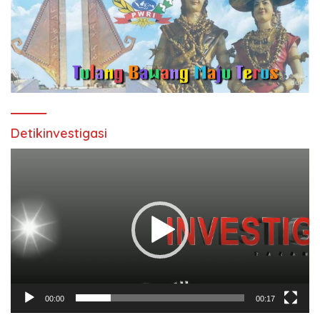
Detikinvestigasi
Pemutar
Video
00:00
00:17