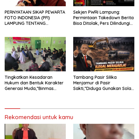
PERNYATAAN SIKAP PEWARTA
Sekjen PWRI Lampung:
FOTO INDONESIA (PFI)
Permintaan Takedown Berita
LAMPUNG TENTANG
Bisa Ditolak, Pers Dilindungi
KECAMAN ATAS TINDAKAN
Undang-Undang
INTIMIDASI DAN KEKERASAN
TERHADAP JURNALIS DI
PENGADILAN NEGERI
TANJUNG KARANG.
Tingkatkan Kesadaran
Tambang Pasir Silika
Hukum dan Bentuk Karakter
Menjamur di Pasir
Generasi Muda,”Binmas
Sakti,”Diduga Gunakan Solar
Polres Mesuji Adakan
Bersubsidi, Ketua DPC PPWI
Sosialisasi di Ponpes Daar Al
Lamtim Angkat Bicara.
fikri
Rekomendasi untuk kamu