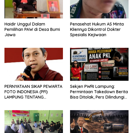
Haidir Unggul Dalam
Penasehat Hukum AS Minta
Pemilihan PAW di Desa Bumi
Kliennya Dikontrol Dokter
Jawa
Spesialis Kejiwaan
PERNYATAAN SIKAP PEWARTA
Sekjen PWRI Lampung:
FOTO INDONESIA (PFI)
Permintaan Takedown Berita
LAMPUNG TENTANG
Bisa Ditolak, Pers Dilindungi
KECAMAN ATAS TINDAKAN
Undang-Undang
INTIMIDASI DAN KEKERASAN
TERHADAP JURNALIS DI
PENGADILAN NEGERI
TANJUNG KARANG.