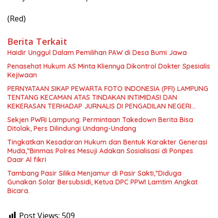
(Red)
Berita Terkait
Haidir Unggul Dalam Pemilihan PAW di Desa Bumi Jawa
Penasehat Hukum AS Minta Kliennya Dikontrol Dokter Spesialis
Kejiwaan
PERNYATAAN SIKAP PEWARTA FOTO INDONESIA (PFI) LAMPUNG
TENTANG KECAMAN ATAS TINDAKAN INTIMIDASI DAN
KEKERASAN TERHADAP JURNALIS DI PENGADILAN NEGERI
TANJUNG KARANG.
Sekjen PWRI Lampung: Permintaan Takedown Berita Bisa
Ditolak, Pers Dilindungi Undang-Undang
Tingkatkan Kesadaran Hukum dan Bentuk Karakter Generasi
Muda,”Binmas Polres Mesuji Adakan Sosialisasi di Ponpes
Daar Al fikri
Tambang Pasir Silika Menjamur di Pasir Sakti,”Diduga
Gunakan Solar Bersubsidi, Ketua DPC PPWI Lamtim Angkat
Bicara.
Post Views:
509