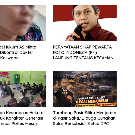
at Hukum AS Minta
PERNYATAAN SIKAP PEWARTA
 Dikontrol Dokter
FOTO INDONESIA (PFI)
s Kejiwaan
LAMPUNG TENTANG KECAMAN
ATAS TINDAKAN INTIMIDASI
DAN KEKERASAN TERHADAP
JURNALIS DI PENGADILAN
NEGERI TANJUNG KARANG.
kan Kesadaran Hukum
Tambang Pasir Silika Menjamur
uk Karakter Generasi
di Pasir Sakti,”Diduga Gunakan
nmas Polres Mesuji
Solar Bersubsidi, Ketua DPC
osialisasi di Ponpes
PPWI Lamtim Angkat Bicara.
ikri