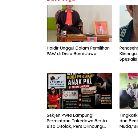
Haidir Unggul Dalam Pemilihan
Penaseh
PAW di Desa Bumi Jawa
Kliennya
Spesiali
Sekjen PWRI Lampung:
Tingkat
Permintaan Takedown Berita
dan Bent
Bisa Ditolak, Pers Dilindungi
Muda,”Bi
Undang-Undang
Adakan S
Daar Al f