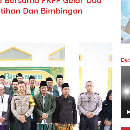
a Bersama FKPP Gelar Doa
atihan Dan Bimbingan
Det
Pem
Vide