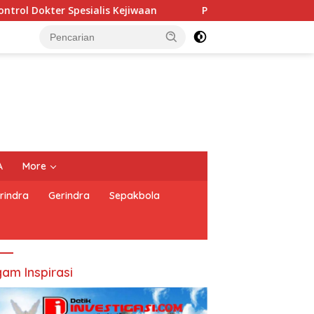
waan
PERNYATAAN SIKAP PEWARTA FOTO INDONESIA (PF
A
More
rindra
Gerindra
Sepakbola
am Inspirasi