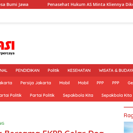
sehat Hukum AS Minta Kliennya Dikontrol Dokter Spesialis Keji
INAL
PENDIDIKAN
Politik
KESEHATAN
WISATA & BUDAY
akarta
Persija Jakarta
Mobil
Mobil
PPP
PPP
Ge
artai Politik
Partai Politik
Sepakbola Kita
Sepakbola Kita
Rag
NG