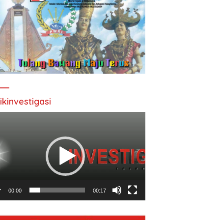
ikinvestigasi
utar
o
00:00
00:17