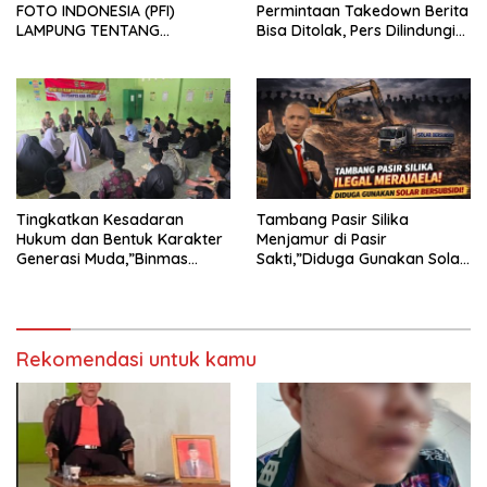
FOTO INDONESIA (PFI)
Permintaan Takedown Berita
LAMPUNG TENTANG
Bisa Ditolak, Pers Dilindungi
KECAMAN ATAS TINDAKAN
Undang-Undang
INTIMIDASI DAN KEKERASAN
TERHADAP JURNALIS DI
PENGADILAN NEGERI
TANJUNG KARANG.
Tingkatkan Kesadaran
Tambang Pasir Silika
Hukum dan Bentuk Karakter
Menjamur di Pasir
Generasi Muda,”Binmas
Sakti,”Diduga Gunakan Solar
Polres Mesuji Adakan
Bersubsidi, Ketua DPC PPWI
Sosialisasi di Ponpes Daar Al
Lamtim Angkat Bicara.
fikri
Rekomendasi untuk kamu