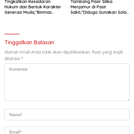
Tingkatkan Kesadaran
Tambang Pasir Silika
Hukum dan Bentuk Karakter
Menjamur di Pasir
Generasi Muda,”Binmas
Sakti,”Diduga Gunakan Solar
Polres Mesuji Adakan
Bersubsidi, Ketua DPC PPWI
Sosialisasi di Ponpes Daar Al
Lamtim Angkat Bicara.
fikri
Tinggalkan Balasan
Alamat email Anda tidak akan dipublikasikan.
Ruas yang wajib
ditandai
*