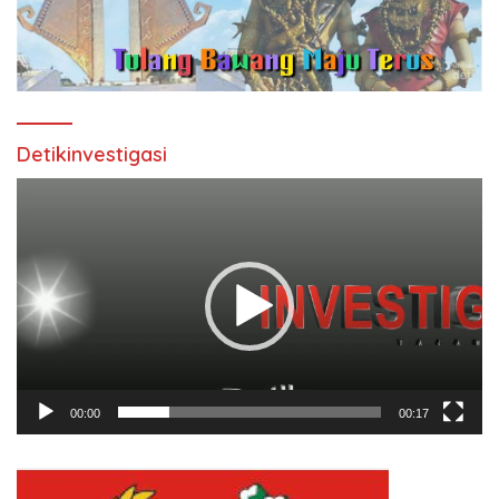
Detikinvestigasi
Pemutar
Video
00:00
00:17