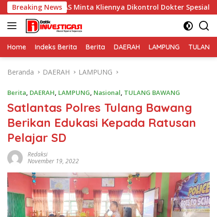
Langsung
S Minta Kliennya Dikontrol Dokter Spesialis Kejiwaan
Breaking News
ke
konten
Home
Indeks Berita
Berita
DAERAH
LAMPUNG
TULANG
Beranda
DAERAH
LAMPUNG
Berita
,
DAERAH
,
LAMPUNG
,
Nasional
,
TULANG BAWANG
Satlantas Polres Tulang Bawang
Berikan Edukasi Kepada Ratusan
Pelajar SD
Redaksi
November 19, 2022