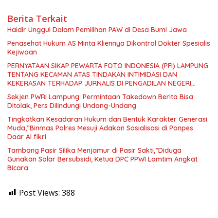
Berita Terkait
Haidir Unggul Dalam Pemilihan PAW di Desa Bumi Jawa
Penasehat Hukum AS Minta Kliennya Dikontrol Dokter Spesialis
Kejiwaan
PERNYATAAN SIKAP PEWARTA FOTO INDONESIA (PFI) LAMPUNG
TENTANG KECAMAN ATAS TINDAKAN INTIMIDASI DAN
KEKERASAN TERHADAP JURNALIS DI PENGADILAN NEGERI
TANJUNG KARANG.
Sekjen PWRI Lampung: Permintaan Takedown Berita Bisa
Ditolak, Pers Dilindungi Undang-Undang
Tingkatkan Kesadaran Hukum dan Bentuk Karakter Generasi
Muda,”Binmas Polres Mesuji Adakan Sosialisasi di Ponpes
Daar Al fikri
Tambang Pasir Silika Menjamur di Pasir Sakti,”Diduga
Gunakan Solar Bersubsidi, Ketua DPC PPWI Lamtim Angkat
Bicara.
Post Views:
388