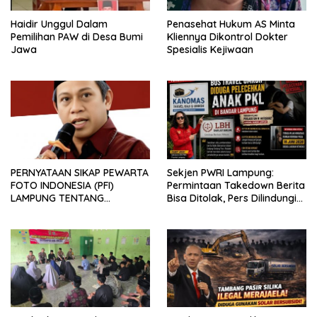
Haidir Unggul Dalam
Penasehat Hukum AS Minta
Pemilihan PAW di Desa Bumi
Kliennya Dikontrol Dokter
Jawa
Spesialis Kejiwaan
PERNYATAAN SIKAP PEWARTA
Sekjen PWRI Lampung:
FOTO INDONESIA (PFI)
Permintaan Takedown Berita
LAMPUNG TENTANG
Bisa Ditolak, Pers Dilindungi
KECAMAN ATAS TINDAKAN
Undang-Undang
INTIMIDASI DAN KEKERASAN
TERHADAP JURNALIS DI
PENGADILAN NEGERI
TANJUNG KARANG.