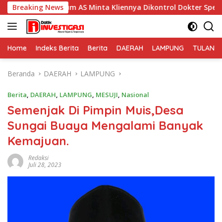
Langsung
um AS Minta Kliennya Dikontrol Dokter Spesialis Kejiwaan
Breaking News
ke
konten
Home
Indeks Berita
Berita
DAERAH
LAMPUNG
TULANG
Beranda
DAERAH
LAMPUNG
Berita
,
DAERAH
,
LAMPUNG
,
MESUJI
,
Nasional
Semenjak Di Pimpin Muis,Desa
Sungai Buaya Mengalami Banyak
Kemajuan.
Redaksi
Juli 28, 2023