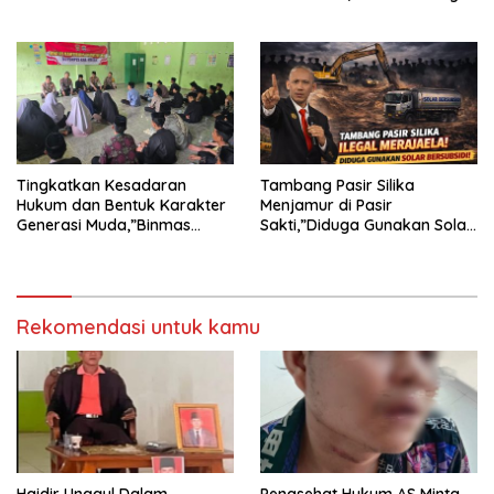
KECAMAN ATAS TINDAKAN
Undang-Undang
INTIMIDASI DAN KEKERASAN
TERHADAP JURNALIS DI
PENGADILAN NEGERI
TANJUNG KARANG.
Tingkatkan Kesadaran
Tambang Pasir Silika
Hukum dan Bentuk Karakter
Menjamur di Pasir
Generasi Muda,”Binmas
Sakti,”Diduga Gunakan Solar
Polres Mesuji Adakan
Bersubsidi, Ketua DPC PPWI
Sosialisasi di Ponpes Daar Al
Lamtim Angkat Bicara.
fikri
Rekomendasi untuk kamu
Haidir Unggul Dalam
Penasehat Hukum AS Minta