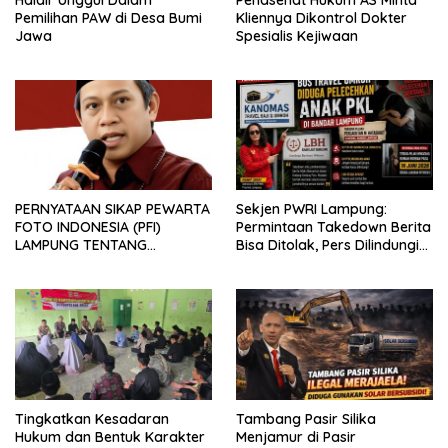
Pemilihan PAW di Desa Bumi
Kliennya Dikontrol Dokter
Jawa
Spesialis Kejiwaan
PERNYATAAN SIKAP PEWARTA
Sekjen PWRI Lampung:
FOTO INDONESIA (PFI)
Permintaan Takedown Berita
LAMPUNG TENTANG
Bisa Ditolak, Pers Dilindungi
KECAMAN ATAS TINDAKAN
Undang-Undang
INTIMIDASI DAN KEKERASAN
TERHADAP JURNALIS DI
PENGADILAN NEGERI
TANJUNG KARANG.
Tingkatkan Kesadaran
Tambang Pasir Silika
Hukum dan Bentuk Karakter
Menjamur di Pasir