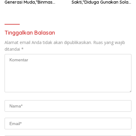
Generasi Muda,”Binmas
Sakti,”Diduga Gunakan Solar
Polres Mesuji Adakan
Bersubsidi, Ketua DPC PPWI
Sosialisasi di Ponpes Daar Al
Lamtim Angkat Bicara.
fikri
Tinggalkan Balasan
Alamat email Anda tidak akan dipublikasikan.
Ruas yang wajib
ditandai
*