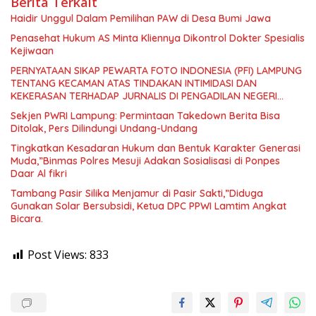
Berita Terkait
Haidir Unggul Dalam Pemilihan PAW di Desa Bumi Jawa
Penasehat Hukum AS Minta Kliennya Dikontrol Dokter Spesialis
Kejiwaan
PERNYATAAN SIKAP PEWARTA FOTO INDONESIA (PFI) LAMPUNG
TENTANG KECAMAN ATAS TINDAKAN INTIMIDASI DAN
KEKERASAN TERHADAP JURNALIS DI PENGADILAN NEGERI
TANJUNG KARANG.
Sekjen PWRI Lampung: Permintaan Takedown Berita Bisa
Ditolak, Pers Dilindungi Undang-Undang
Tingkatkan Kesadaran Hukum dan Bentuk Karakter Generasi
Muda,”Binmas Polres Mesuji Adakan Sosialisasi di Ponpes
Daar Al fikri
Tambang Pasir Silika Menjamur di Pasir Sakti,”Diduga
Gunakan Solar Bersubsidi, Ketua DPC PPWI Lamtim Angkat
Bicara.
Post Views:
833