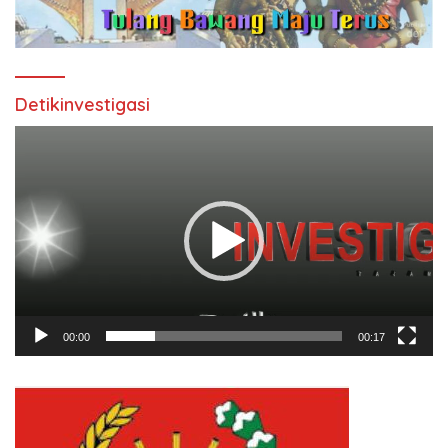
Detikinvestigasi
Pemutar
Video
00:00
00:17