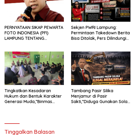
PERNYATAAN SIKAP PEWARTA
Sekjen PWRI Lampung:
FOTO INDONESIA (PFI)
Permintaan Takedown Berita
LAMPUNG TENTANG
Bisa Ditolak, Pers Dilindungi
KECAMAN ATAS TINDAKAN
Undang-Undang
INTIMIDASI DAN KEKERASAN
TERHADAP JURNALIS DI
PENGADILAN NEGERI
TANJUNG KARANG.
Tingkatkan Kesadaran
Tambang Pasir Silika
Hukum dan Bentuk Karakter
Menjamur di Pasir
Generasi Muda,”Binmas
Sakti,”Diduga Gunakan Solar
Polres Mesuji Adakan
Bersubsidi, Ketua DPC PPWI
Sosialisasi di Ponpes Daar Al
Lamtim Angkat Bicara.
fikri
Tinggalkan Balasan