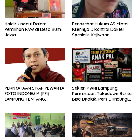
Haidir Unggul Dalam
Penasehat Hukum AS Minta
Pemilihan PAW di Desa Bumi
Kliennya Dikontrol Dokter
Jawa
Spesialis Kejiwaan
PERNYATAAN SIKAP PEWARTA
Sekjen PWRI Lampung:
FOTO INDONESIA (PFI)
Permintaan Takedown Berita
LAMPUNG TENTANG
Bisa Ditolak, Pers Dilindungi
KECAMAN ATAS TINDAKAN
Undang-Undang
INTIMIDASI DAN KEKERASAN
TERHADAP JURNALIS DI
PENGADILAN NEGERI
TANJUNG KARANG.