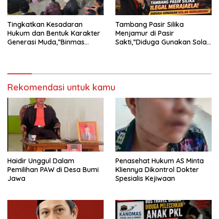
Tingkatkan Kesadaran
Tambang Pasir Silika
Hukum dan Bentuk Karakter
Menjamur di Pasir
Generasi Muda,”Binmas
Sakti,”Diduga Gunakan Solar
Polres Mesuji Adakan
Bersubsidi, Ketua DPC PPWI
Sosialisasi di Ponpes Daar Al
Lamtim Angkat Bicara.
fikri
Rekomendasi untuk kamu
Haidir Unggul Dalam
Penasehat Hukum AS Minta
Pemilihan PAW di Desa Bumi
Kliennya Dikontrol Dokter
Jawa
Spesialis Kejiwaan