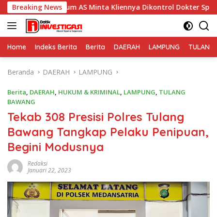
Langsung
ukum AS Minta Kliennya Dikontrol Dokter Spesialis Kejiwaan
Breaking News
ke
konten
Home
Indeks Berita
Berita
DAERAH
LAMPUNG
TULANG
Beranda
DAERAH
LAMPUNG
Berita
,
DAERAH
,
HUKUM & KRIMINAL
,
LAMPUNG
,
TULANG
BAWANG
Tekab 308 Presisi Polres Tulang
Bawang Tangkap Pelaku Penipuan,
Begini Modusnya
Redaksi
Januari 22, 2023