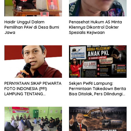
Haidir Unggul Dalam
Penasehat Hukum AS Minta
Pemilihan PAW di Desa Bumi
Kliennya Dikontrol Dokter
Jawa
Spesialis Kejiwaan
PERNYATAAN SIKAP PEWARTA
Sekjen PWRI Lampung:
FOTO INDONESIA (PFI)
Permintaan Takedown Berita
LAMPUNG TENTANG
Bisa Ditolak, Pers Dilindungi
KECAMAN ATAS TINDAKAN
Undang-Undang
INTIMIDASI DAN KEKERASAN
TERHADAP JURNALIS DI
PENGADILAN NEGERI
TANJUNG KARANG.