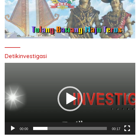
Detikinvestigasi
Pemutar
Video
00:00
00:17