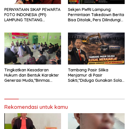
PERNYATAAN SIKAP PEWARTA
Sekjen PWRI Lampung:
FOTO INDONESIA (PFI)
Permintaan Takedown Berita
LAMPUNG TENTANG
Bisa Ditolak, Pers Dilindungi
KECAMAN ATAS TINDAKAN
Undang-Undang
INTIMIDASI DAN KEKERASAN
TERHADAP JURNALIS DI
PENGADILAN NEGERI
TANJUNG KARANG.
Tingkatkan Kesadaran
Tambang Pasir Silika
Hukum dan Bentuk Karakter
Menjamur di Pasir
Generasi Muda,”Binmas
Sakti,”Diduga Gunakan Solar
Polres Mesuji Adakan
Bersubsidi, Ketua DPC PPWI
Sosialisasi di Ponpes Daar Al
Lamtim Angkat Bicara.
fikri
Rekomendasi untuk kamu