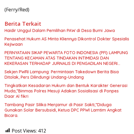
(Ferry/Red)
Berita Terkait
Haidir Unggul Dalam Pemilihan PAW di Desa Bumi Jawa
Penasehat Hukum AS Minta Kliennya Dikontrol Dokter Spesialis
Kejiwaan
PERNYATAAN SIKAP PEWARTA FOTO INDONESIA (PFI) LAMPUNG
TENTANG KECAMAN ATAS TINDAKAN INTIMIDASI DAN
KEKERASAN TERHADAP JURNALIS DI PENGADILAN NEGERI
TANJUNG KARANG.
Sekjen PWRI Lampung: Permintaan Takedown Berita Bisa
Ditolak, Pers Dilindungi Undang-Undang
Tingkatkan Kesadaran Hukum dan Bentuk Karakter Generasi
Muda,”Binmas Polres Mesuji Adakan Sosialisasi di Ponpes
Daar Al fikri
Tambang Pasir Silika Menjamur di Pasir Sakti,”Diduga
Gunakan Solar Bersubsidi, Ketua DPC PPWI Lamtim Angkat
Bicara.
Post Views:
412