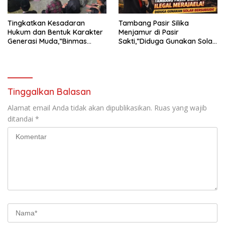
Tingkatkan Kesadaran
Tambang Pasir Silika
Hukum dan Bentuk Karakter
Menjamur di Pasir
Generasi Muda,”Binmas
Sakti,”Diduga Gunakan Solar
Polres Mesuji Adakan
Bersubsidi, Ketua DPC PPWI
Sosialisasi di Ponpes Daar Al
Lamtim Angkat Bicara.
fikri
Tinggalkan Balasan
Alamat email Anda tidak akan dipublikasikan.
Ruas yang wajib
ditandai
*