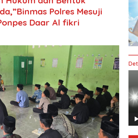
n Hukum dan Bentuk
da,”Binmas Polres Mesuji
Ponpes Daar Al fikri
Det
Pem
Vide