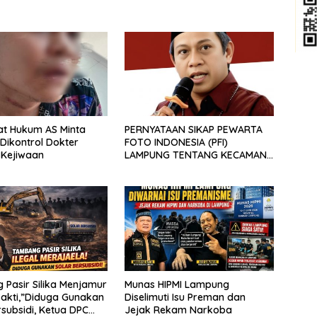
at Hukum AS Minta
PERNYATAAN SIKAP PEWARTA
 Dikontrol Dokter
FOTO INDONESIA (PFI)
s Kejiwaan
LAMPUNG TENTANG KECAMAN
ATAS TINDAKAN INTIMIDASI
DAN KEKERASAN TERHADAP
JURNALIS DI PENGADILAN
NEGERI TANJUNG KARANG.
Pasir Silika Menjamur
Munas HIPMI Lampung
 Sakti,”Diduga Gunakan
Diselimuti Isu Preman dan
rsubsidi, Ketua DPC
Jejak Rekam Narkoba