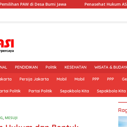
i Jawa
Penasehat Hukum AS Minta Kliennya Dikontrol Do
INAL
PENDIDIKAN
Politik
KESEHATAN
WISATA & BUDAY
akarta
Persija Jakarta
Mobil
Mobil
PPP
PPP
Ge
artai Politik
Partai Politik
Sepakbola Kita
Sepakbola Kita
Rag
NG
,
MESUJI