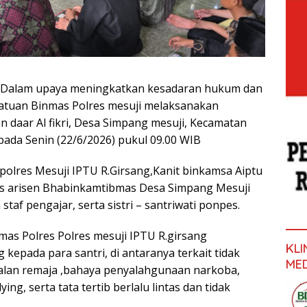
 Dalam upaya meningkatkan kesadaran hukum dan
atuan Binmas Polres mesuji melaksanakan
en daar Al fikri, Desa Simpang mesuji, Kecamatan
da Senin (22/6/2026) pukul 09.00 WIB
s polres Mesuji IPTU R.Girsang,Kanit binkamsa Aiptu
s arisen Bhabinkamtibmas Desa Simpang Mesuji
taf pengajar, serta sistri – santriwati ponpes.
mas Polres Polres mesuji IPTU R.girsang
KL
epada para santri, di antaranya terkait tidak
ME
kalan remaja ,bahaya penyalahgunaan narkoba,
ng, serta tata tertib berlalu lintas dan tidak