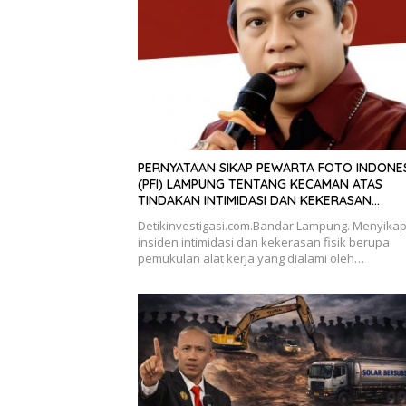
PERNYATAAN SIKAP PEWARTA FOTO INDONE
(PFI) LAMPUNG TENTANG KECAMAN ATAS
TINDAKAN INTIMIDASI DAN KEKERASAN
TERHADAP JURNALIS DI PENGADILAN NEGERI
Detikinvestigasi.com.Bandar Lampung. Menyikap
TANJUNG KARANG.
insiden intimidasi dan kekerasan fisik berupa
pemukulan alat kerja yang dialami oleh…