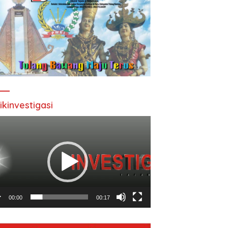
ikinvestigasi
utar
o
00:00
00:17