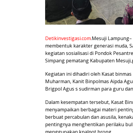
Detikinvestigasi.com
.Mesuji Lampung–
membentuk karakter generasi muda, S
kegiatan sosialisasi di Pondok Pesantr
Simpang pematang Kabupaten Mesuji,pa
‎Kegiatan ini dihadiri oleh Kasat binma
Muharman, Kanit Binpolmas Aipda Agu
Brigpol Agus s sudirman para guru dan s
‎Dalam kesempatan tersebut, Kasat Bin
menyampaikan berbagai materi penting k
berbuat percabulan dan asusila, kena
pentingnya menghentikan perilaku bullyi
menggunakan knalpot brong.