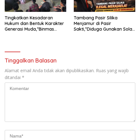
Tingkatkan Kesadaran
Tambang Pasir Silika
Hukum dan Bentuk Karakter
Menjamur di Pasir
Generasi Muda,”Binmas
Sakti,”Diduga Gunakan Solar
Polres Mesuji Adakan
Bersubsidi, Ketua DPC PPWI
Sosialisasi di Ponpes Daar Al
Lamtim Angkat Bicara.
fikri
Tinggalkan Balasan
Alamat email Anda tidak akan dipublikasikan.
Ruas yang wajib
ditandai
*