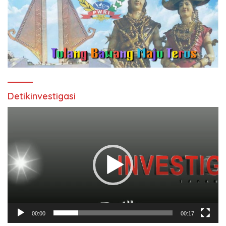
Detikinvestigasi
Pemutar
Video
00:00
00:17