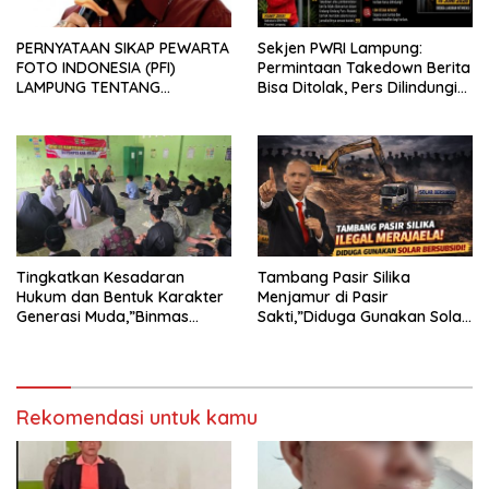
PERNYATAAN SIKAP PEWARTA
Sekjen PWRI Lampung:
FOTO INDONESIA (PFI)
Permintaan Takedown Berita
LAMPUNG TENTANG
Bisa Ditolak, Pers Dilindungi
KECAMAN ATAS TINDAKAN
Undang-Undang
INTIMIDASI DAN KEKERASAN
TERHADAP JURNALIS DI
PENGADILAN NEGERI
TANJUNG KARANG.
Tingkatkan Kesadaran
Tambang Pasir Silika
Hukum dan Bentuk Karakter
Menjamur di Pasir
Generasi Muda,”Binmas
Sakti,”Diduga Gunakan Solar
Polres Mesuji Adakan
Bersubsidi, Ketua DPC PPWI
Sosialisasi di Ponpes Daar Al
Lamtim Angkat Bicara.
fikri
Rekomendasi untuk kamu