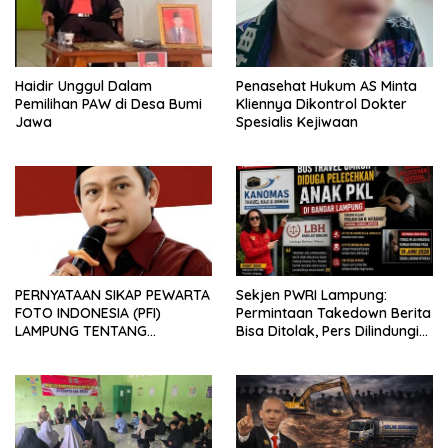
Haidir Unggul Dalam
Penasehat Hukum AS Minta
Pemilihan PAW di Desa Bumi
Kliennya Dikontrol Dokter
Jawa
Spesialis Kejiwaan
PERNYATAAN SIKAP PEWARTA
Sekjen PWRI Lampung:
FOTO INDONESIA (PFI)
Permintaan Takedown Berita
LAMPUNG TENTANG
Bisa Ditolak, Pers Dilindungi
KECAMAN ATAS TINDAKAN
Undang-Undang
INTIMIDASI DAN KEKERASAN
TERHADAP JURNALIS DI
PENGADILAN NEGERI
TANJUNG KARANG.