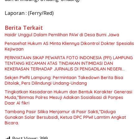
Laporan : (Ferry/Red)
Berita Terkait
Haidir Unggul Dalam Pemilihan PAW di Desa Bumi Jawa
Penasehat Hukum AS Minta Kliennya Dikontrol Dokter Spesialis
Kejiwaan
PERNYATAAN SIKAP PEWARTA FOTO INDONESIA (PFI) LAMPUNG
TENTANG KECAMAN ATAS TINDAKAN INTIMIDASI DAN
KEKERASAN TERHADAP JURNALIS DI PENGADILAN NEGERI
TANJUNG KARANG.
Sekjen PWRI Lampung: Permintaan Takedown Berita Bisa
Ditolak, Pers Dilindungi Undang-Undang
Tingkatkan Kesadaran Hukum dan Bentuk Karakter Generasi
Muda,”Binmas Polres Mesuji Adakan Sosialisasi di Ponpes
Daar Al fikri
Tambang Pasir Silika Menjamur di Pasir Sakti,”Diduga
Gunakan Solar Bersubsidi, Ketua DPC PPWI Lamtim Angkat
Bicara.
Post Views:
399