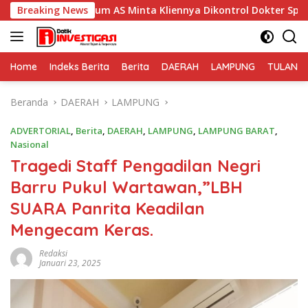
Langsung
kum AS Minta Kliennya Dikontrol Dokter Spesialis Kejiwaan
Breaking News
ke
konten
Home
Indeks Berita
Berita
DAERAH
LAMPUNG
TULANG
Beranda
DAERAH
LAMPUNG
ADVERTORIAL
,
Berita
,
DAERAH
,
LAMPUNG
,
LAMPUNG BARAT
,
Nasional
Tragedi Staff Pengadilan Negri
Barru Pukul Wartawan,”LBH
SUARA Panrita Keadilan
Mengecam Keras.
Redaksi
Januari 23, 2025