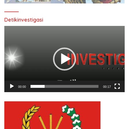
Detikinvestigasi
Pemutar
Video
00:00
00:17