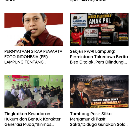
PERNYATAAN SIKAP PEWARTA
Sekjen PWRI Lampung:
FOTO INDONESIA (PFI)
Permintaan Takedown Berita
LAMPUNG TENTANG
Bisa Ditolak, Pers Dilindungi
KECAMAN ATAS TINDAKAN
Undang-Undang
INTIMIDASI DAN KEKERASAN
TERHADAP JURNALIS DI
PENGADILAN NEGERI
TANJUNG KARANG.
Tingkatkan Kesadaran
Tambang Pasir Silika
Hukum dan Bentuk Karakter
Menjamur di Pasir
Generasi Muda,”Binmas
Sakti,”Diduga Gunakan Solar
Polres Mesuji Adakan
Bersubsidi, Ketua DPC PPWI