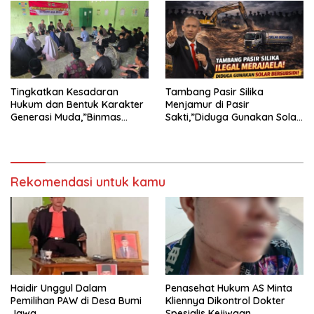
TERHADAP JURNALIS DI
PENGADILAN NEGERI
TANJUNG KARANG.
Tingkatkan Kesadaran
Tambang Pasir Silika
Hukum dan Bentuk Karakter
Menjamur di Pasir
Generasi Muda,”Binmas
Sakti,”Diduga Gunakan Solar
Polres Mesuji Adakan
Bersubsidi, Ketua DPC PPWI
Sosialisasi di Ponpes Daar Al
Lamtim Angkat Bicara.
fikri
Rekomendasi untuk kamu
Haidir Unggul Dalam
Penasehat Hukum AS Minta
Pemilihan PAW di Desa Bumi
Kliennya Dikontrol Dokter
Jawa
Spesialis Kejiwaan