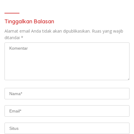
Sosialisasi di Ponpes Daar Al
Lamtim Angkat Bicara.
fikri
Tinggalkan Balasan
Alamat email Anda tidak akan dipublikasikan.
Ruas yang wajib
ditandai
*