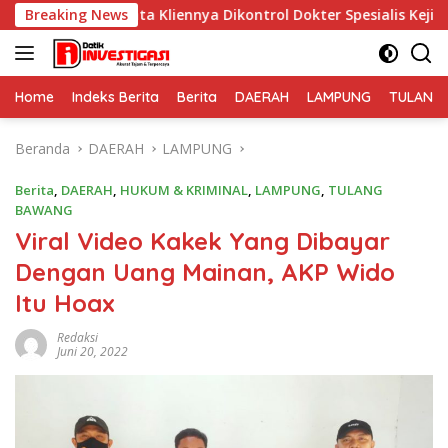
Langsung
 Minta Kliennya Dikontrol Dokter Spesialis Kejiwaan
Breaking News
P
ke
konten
Home
Indeks Berita
Berita
DAERAH
LAMPUNG
TULANG
Beranda
DAERAH
LAMPUNG
Berita
,
DAERAH
,
HUKUM & KRIMINAL
,
LAMPUNG
,
TULANG
BAWANG
Viral Video Kakek Yang Dibayar
Dengan Uang Mainan, AKP Wido
Itu Hoax
Redaksi
Juni 20, 2022