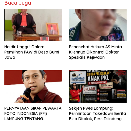
Baca Juga
Haidir Unggul Dalam
Penasehat Hukum AS Minta
Pemilihan PAW di Desa Bumi
Kliennya Dikontrol Dokter
Jawa
Spesialis Kejiwaan
PERNYATAAN SIKAP PEWARTA
Sekjen PWRI Lampung:
FOTO INDONESIA (PFI)
Permintaan Takedown Berita
LAMPUNG TENTANG
Bisa Ditolak, Pers Dilindungi
KECAMAN ATAS TINDAKAN
Undang-Undang
INTIMIDASI DAN KEKERASAN