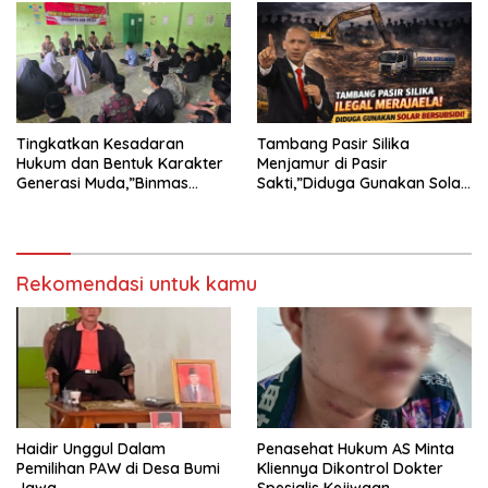
TERHADAP JURNALIS DI
PENGADILAN NEGERI
TANJUNG KARANG.
Tingkatkan Kesadaran
Tambang Pasir Silika
Hukum dan Bentuk Karakter
Menjamur di Pasir
Generasi Muda,”Binmas
Sakti,”Diduga Gunakan Solar
Polres Mesuji Adakan
Bersubsidi, Ketua DPC PPWI
Sosialisasi di Ponpes Daar Al
Lamtim Angkat Bicara.
fikri
Rekomendasi untuk kamu
Haidir Unggul Dalam
Penasehat Hukum AS Minta
Pemilihan PAW di Desa Bumi
Kliennya Dikontrol Dokter
Jawa
Spesialis Kejiwaan