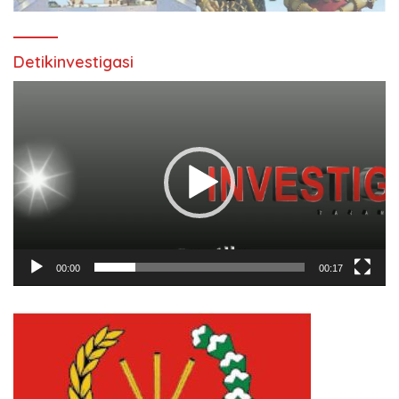
Detikinvestigasi
Pemutar
Video
00:00
00:17