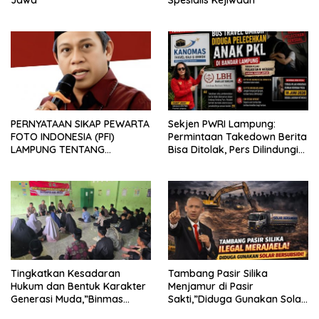
PERNYATAAN SIKAP PEWARTA
Sekjen PWRI Lampung:
FOTO INDONESIA (PFI)
Permintaan Takedown Berita
LAMPUNG TENTANG
Bisa Ditolak, Pers Dilindungi
KECAMAN ATAS TINDAKAN
Undang-Undang
INTIMIDASI DAN KEKERASAN
TERHADAP JURNALIS DI
PENGADILAN NEGERI
TANJUNG KARANG.
Tingkatkan Kesadaran
Tambang Pasir Silika
Hukum dan Bentuk Karakter
Menjamur di Pasir
Generasi Muda,”Binmas
Sakti,”Diduga Gunakan Solar
Polres Mesuji Adakan
Bersubsidi, Ketua DPC PPWI