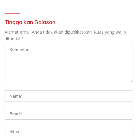
Sosialisasi di Ponpes Daar Al
Lamtim Angkat Bicara.
fikri
Tinggalkan Balasan
Alamat email Anda tidak akan dipublikasikan.
Ruas yang wajib
ditandai
*