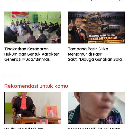
KECAMAN ATAS TINDAKAN
Undang-Undang
INTIMIDASI DAN KEKERASAN
TERHADAP JURNALIS DI
PENGADILAN NEGERI
TANJUNG KARANG.
Tingkatkan Kesadaran
Tambang Pasir Silika
Hukum dan Bentuk Karakter
Menjamur di Pasir
Generasi Muda,”Binmas
Sakti,”Diduga Gunakan Solar
Polres Mesuji Adakan
Bersubsidi, Ketua DPC PPWI
Sosialisasi di Ponpes Daar Al
Lamtim Angkat Bicara.
fikri
Rekomendasi untuk kamu