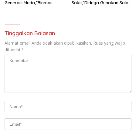
Generasi Muda,”Binmas
Sakti,”Diduga Gunakan Solar
Polres Mesuji Adakan
Bersubsidi, Ketua DPC PPWI
Sosialisasi di Ponpes Daar Al
Lamtim Angkat Bicara.
fikri
Tinggalkan Balasan
Alamat email Anda tidak akan dipublikasikan.
Ruas yang wajib
ditandai
*