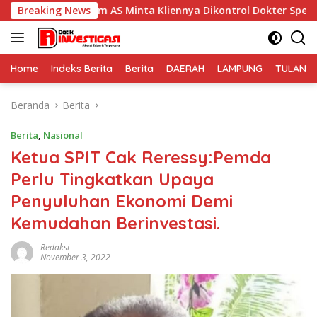
Langsung
um AS Minta Kliennya Dikontrol Dokter Spesialis Kejiwaan
Breaking News
ke
konten
Home
Indeks Berita
Berita
DAERAH
LAMPUNG
TULANG
Beranda
Berita
Berita
,
Nasional
Ketua SPIT Cak Reressy:Pemda
Perlu Tingkatkan Upaya
Penyuluhan Ekonomi Demi
Kemudahan Berinvestasi.
Redaksi
November 3, 2022