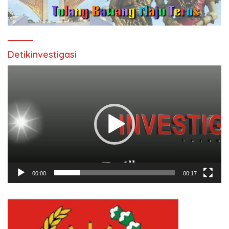
Detikinvestigasi
Pemutar
Video
00:00
00:17