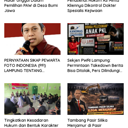
Haidir Unggul Dalam
Penasehat Hukum AS Minta
Pemilihan PAW di Desa Bumi
Kliennya Dikontrol Dokter
Jawa
Spesialis Kejiwaan
PERNYATAAN SIKAP PEWARTA
Sekjen PWRI Lampung:
FOTO INDONESIA (PFI)
Permintaan Takedown Berita
LAMPUNG TENTANG
Bisa Ditolak, Pers Dilindungi
KECAMAN ATAS TINDAKAN
Undang-Undang
INTIMIDASI DAN KEKERASAN
TERHADAP JURNALIS DI
PENGADILAN NEGERI
TANJUNG KARANG.
Tingkatkan Kesadaran
Tambang Pasir Silika
Hukum dan Bentuk Karakter
Menjamur di Pasir